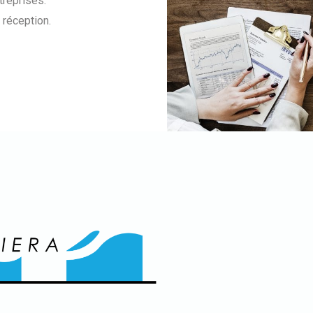
treprises.
 réception.