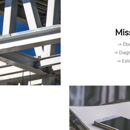
Mis
⇒ Étud
⇒ Diagn
⇒ Esti