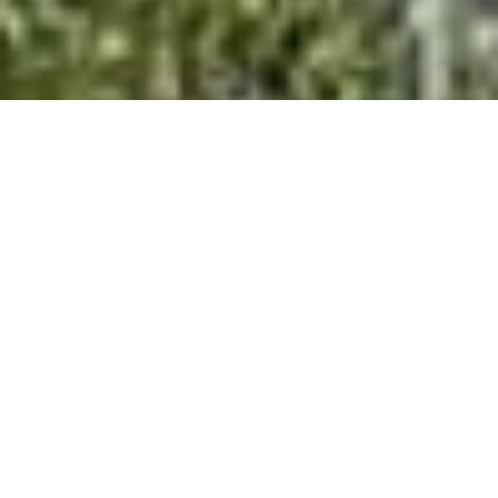
À propos
Fort de longues expériences, Structures Riviera
est référent dans son domaine d’activité. Après
des centaines de cas d’espèce réalisés, les
ingénieurs sont à même de vous proposer un